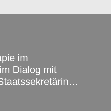
apie im
im Dialog mit
Staatssekretärin
rwaltung Bildung,
e Berlin